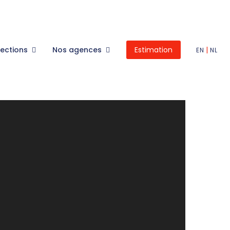
lections
Nos agences
Estimation
|
EN
NL