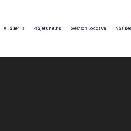
A Louer
Projets neufs
Gestion Locative
Nos sé