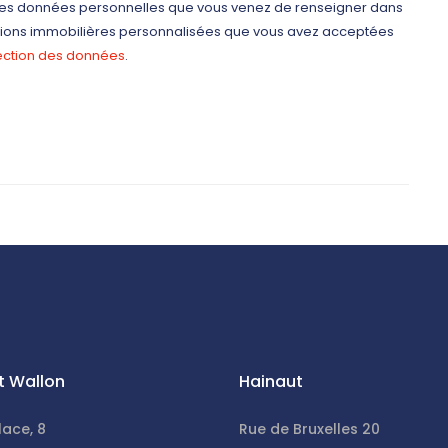
e les données personnelles que vous venez de renseigner dans
ctions immobilières personnalisées que vous avez acceptées
tection des données
.
t Wallon
Hainaut
lace, 8
Rue de Bruxelles 20