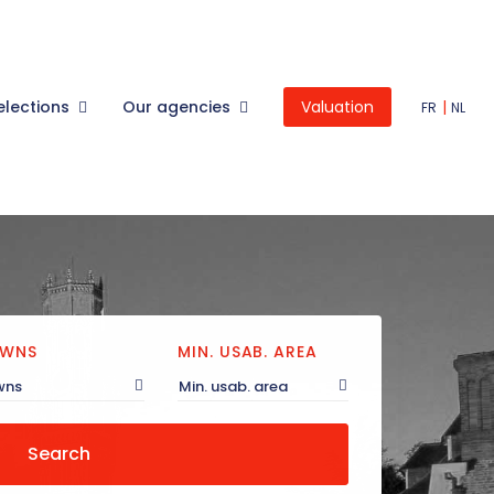
elections
Our agencies
Valuation
|
FR
NL
WNS
MIN. USAB. AREA
wns
Min. usab. area
Search