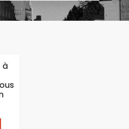
 à
nous
n