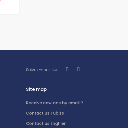
Suivez-nous sur
Site map
Receive new ads by email ?
Contact us Tubize
Contact us Enghien