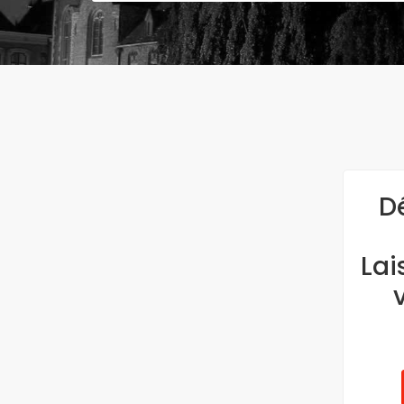
D
Lai