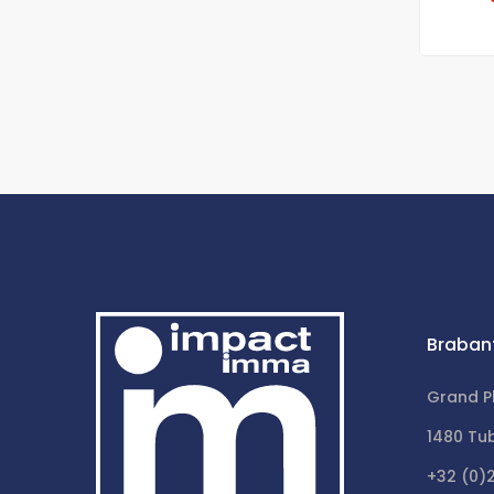
Braban
Grand P
1480 Tu
+32 (0)