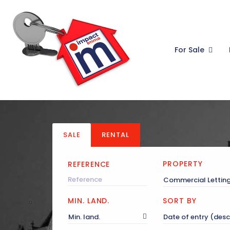
For Sale
SALE
RENTAL
PROPERTY
REFERENCE
Commercial Lettin
MIN. LAND.
SORT BY
Min. land.
Date of entry (des