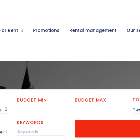
For Rent
Promotions
Rental management
Our s
TO
BUDGET MIN
BUDGET MAX
g
To
KEYWORDS
cending)