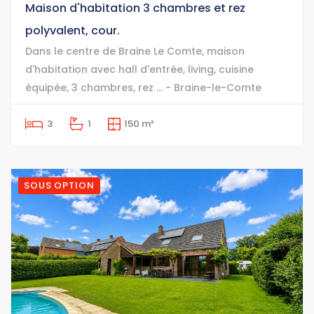
Maison d'habitation 3 chambres et rez
polyvalent, cour.
Dans le centre de Braine Le Comte, maison
d'habitation avec hall d'entrée, living, cuisine
équipée, 3 chambres, rez ... - Braine-le-Comte
3
1
150 m²
SOUS OPTION