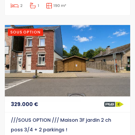
2
1
190 m²
SOUS OPTION
329.000 €
///SOUS OPTION /// Maison 3F jardin 2 ch
poss 3/4 + 2 parkings !