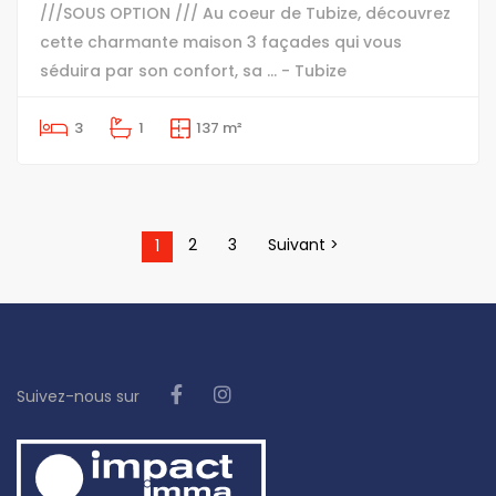
///SOUS OPTION /// Au coeur de Tubize, découvrez
cette charmante maison 3 façades qui vous
séduira par son confort, sa ... - Tubize
3
1
137 m²
2
3
Suivant >
1
Suivez-nous sur