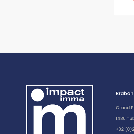
Braban
Grand P
1480 Tu
+32 (0)