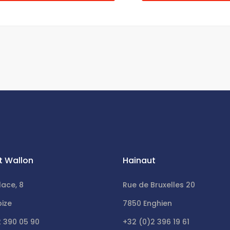
t Wallon
Hainaut
lace, 8
Rue de Bruxelles 20
bize
7850 Enghien
2 390 05 90
+32 (0)2 396 19 61