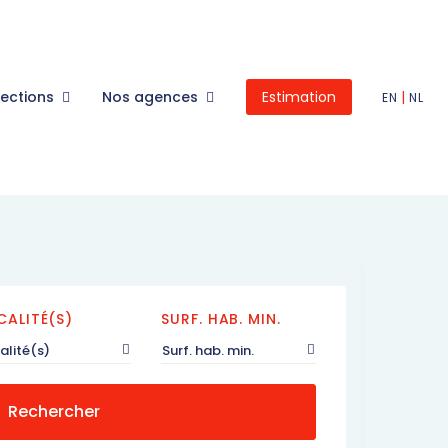
lections
Nos agences
Estimation
|
EN
NL
CALITÉ(S)
SURF. HAB. MIN.
alité(s)
Surf. hab. min.
Rechercher