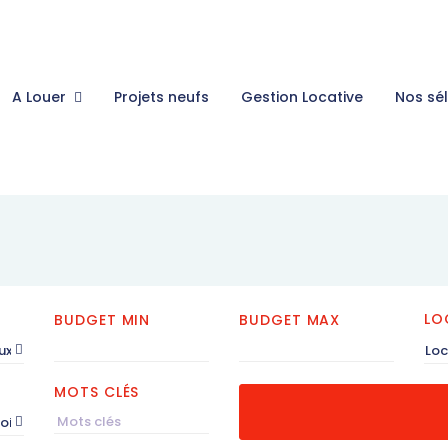
A Louer
Projets neufs
Gestion Locative
Nos sé
LO
BUDGET MIN
BUDGET MAX
ux
Loc
MOTS CLÉS
roissant)