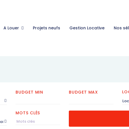
A Louer
Projets neufs
Gestion Locative
Nos sé
LO
BUDGET MIN
BUDGET MAX
Loc
MOTS CLÉS
roissant)