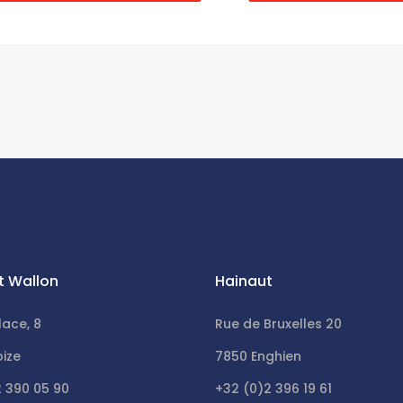
t Wallon
Hainaut
lace, 8
Rue de Bruxelles 20
bize
7850 Enghien
2 390 05 90
+32 (0)2 396 19 61