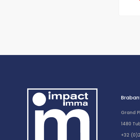
Braban
Grand P
1480 Tu
+32 (0)