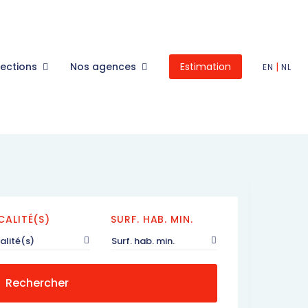
lections
Nos agences
Estimation
|
EN
NL
CALITÉ(S)
SURF. HAB. MIN.
alité(s)
Surf. hab. min.
Rechercher