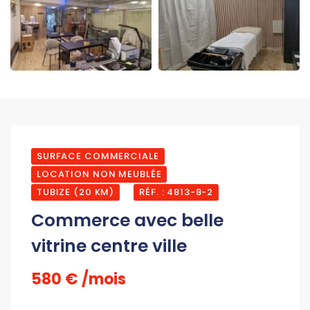
SURFACE COMMERCIALE
LOCATION NON MEUBLÉE
TUBIZE (20 KM)
RÉF. : 4813-8-2
Commerce avec belle
vitrine centre ville
580 € /mois