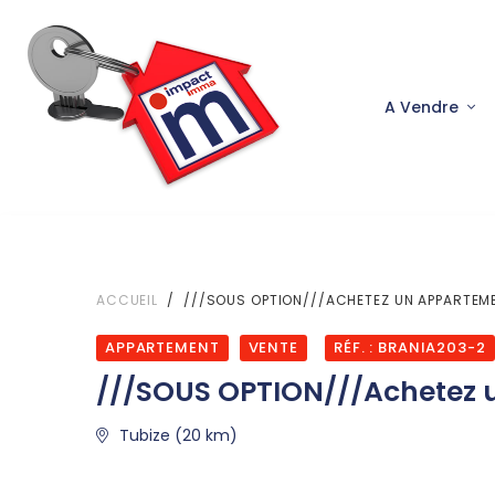
A Vendre
ACCUEIL
///SOUS OPTION///ACHETEZ UN APPARTEME
APPARTEMENT
VENTE
RÉF. : BRANIA203-2
///SOUS OPTION///Achetez u
Tubize (20 km)