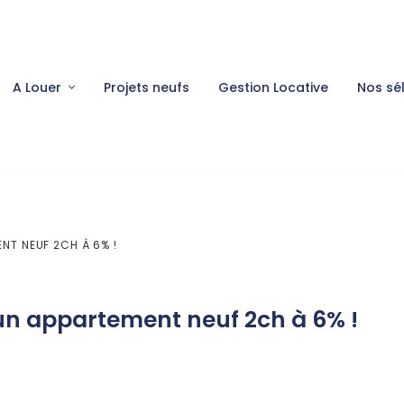
A Louer
Projets neufs
Gestion Locative
Nos sé
NT NEUF 2CH À 6% !
n appartement neuf 2ch à 6% !