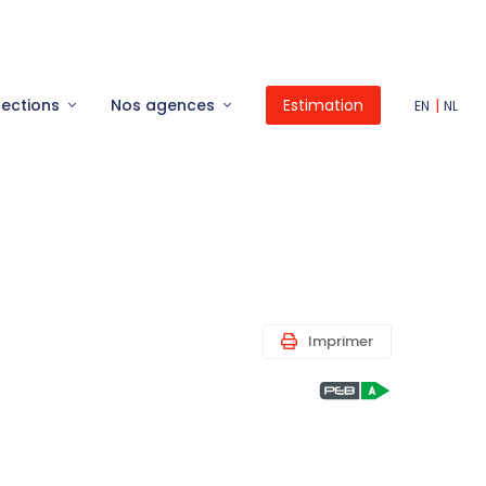
lections
Nos agences
Estimation
|
EN
NL
Imprimer