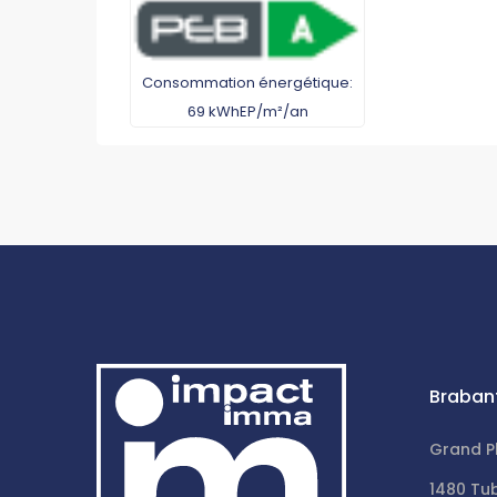
Consommation énergétique:
69 kWhEP/m²/an
Braban
Grand P
1480 Tu