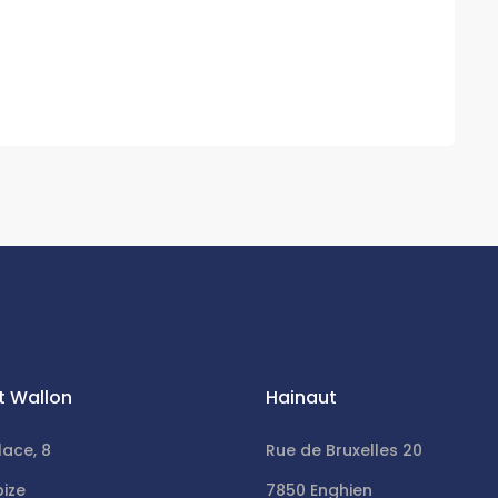
t Wallon
Hainaut
lace, 8
Rue de Bruxelles 20
bize
7850 Enghien