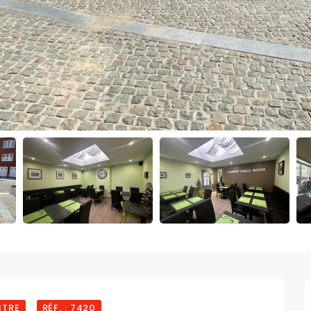
NTRE
RÉF. : 7420