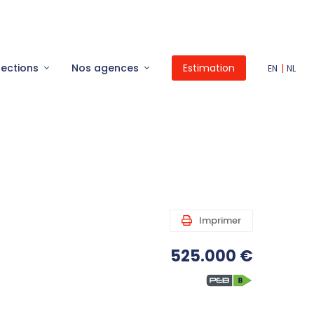
lections
Nos agences
Estimation
|
EN
NL
Imprimer
525.000 €