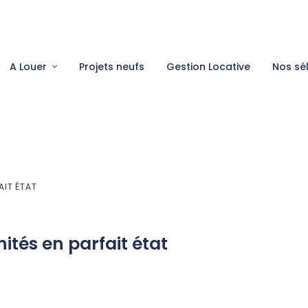
A Louer
Projets neufs
Gestion Locative
Nos sé
AIT ÉTAT
tés en parfait état