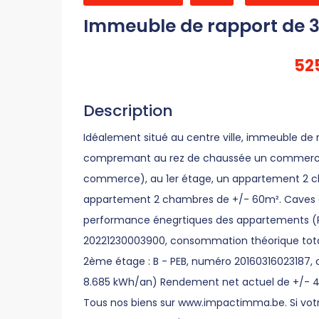
Immeuble de rapport de 3 
52
Description
Idéalement situé au centre ville, immeuble de
compremant au rez de chaussée un commerce d
commerce), au 1er étage, un appartement 2 
appartement 2 chambres de +/- 60m². Caves en
performance énegrtiques des appartements (P
20221230003900, consommation théorique tota
2ème étage : B - PEB, numéro 20160316023187, 
8.685 kWh/an) Rendement net actuel de +/- 4,
Tous nos biens sur www.impactimma.be. Si votr