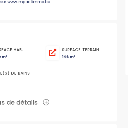
ns sur www.impactimma.be
RFACE HAB.
SURFACE TERRAIN
0 m²
146 m²
LE(S) DE BAINS
lus de détails